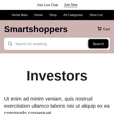
Join Now
Join Live Chat
Home Main
Home
Shop
All Categories
Store List
Smartshoppers
Cart
Search
Investors
Ut enim ad minim veniam, quis nostrud
exercitation ullamco laboris nisi ut aliquip ex ea
commodo consequat.