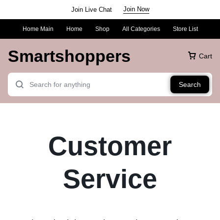
Join Now
Join Live Chat
Home Main
Home
Shop
All Categories
Store List
Smartshoppers
Cart
Search
Customer
Service