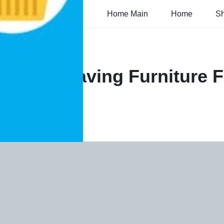
Home Main
Home
S
 Space-Saving Furniture F
12
0