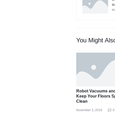
s
Ma
You Might Als
Robot Vacuums an
Keep Your Floors S
Clean
November 3, 2018
0