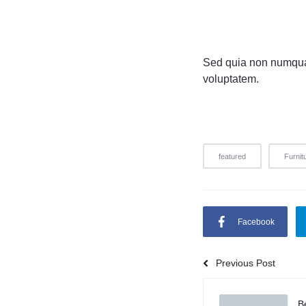
Sed quia non numqua
voluptatem.
featured
Furnit
Facebook
Previous Post
B