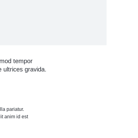
usmod tempor
 ultrices gravida.
la pariatur.
it anim id est