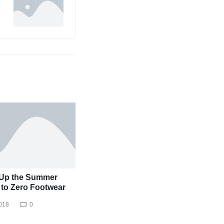
Up the Summer
to Zero Footwear
018
0