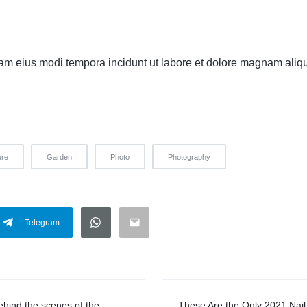
m eius modi tempora incidunt ut labore et dolore magnam aliq
ure
Garden
Photo
Photography
Telegram
ehind the scenes of the
These Are the Only 2021 Nail