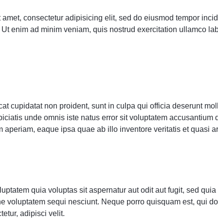
 amet, consectetur adipisicing elit, sed do eiusmod tempor incidi
Ut enim ad minim veniam, quis nostrud exercitation ullamco labor
t cupidatat non proident, sunt in culpa qui officia deserunt moll
piciatis unde omnis iste natus error sit voluptatem accusantium
 aperiam, eaque ipsa quae ab illo inventore veritatis et quasi a
ptatem quia voluptas sit aspernatur aut odit aut fugit, sed qu
one voluptatem sequi nesciunt. Neque porro quisquam est, qui d
etur, adipisci velit.