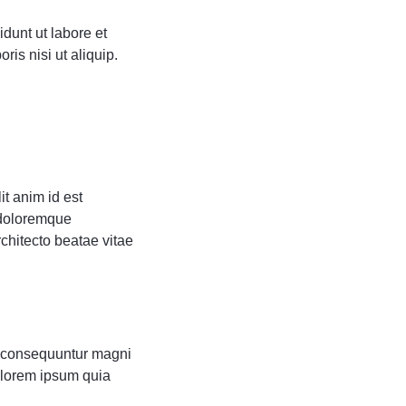
dunt ut labore et
is nisi ut aliquip.
it anim id est
 doloremque
rchitecto beatae vitae
ia consequuntur magni
olorem ipsum quia