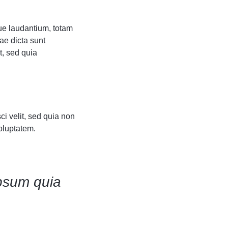
ue laudantium, totam
ae dicta sunt
t, sed quia
i velit, sed quia non
oluptatem.
psum quia