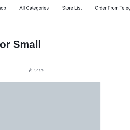
hop
All Categories
Store List
Order From Tele
or Small
Share