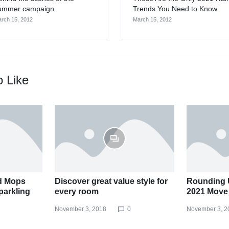
ummer campaign
Trends You Need to Know
rch 15, 2012
March 15, 2012
o Like
d Mops
Discover great value style for
Rounding 
parkling
every room
2021 Move 
November 3, 2018
0
November 3, 2