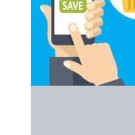
HOME & GARDEN
The Best
Rooms
By
Abaku
March 15, 20
Smartshoppers