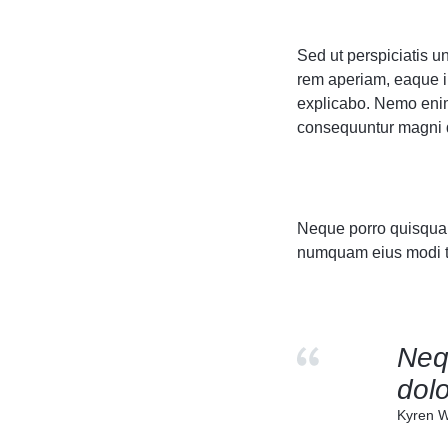
Sed ut perspiciatis 
rem aperiam, eaque ip
explicabo. Nemo enim 
consequuntur magni d
Neque porro quisquam 
numquam eius modi te
Neq
dolo
Kyren W