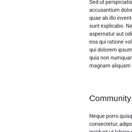
Sed ut perspiciati
accusantium dolo
quae ab illo invent
sunt explicabo. N
aspernatur aut odi
eos qui ratione v
qui dolorem ipsum 
quia non numquam 
magnam aliquam q
Community
Neque porro quisq
consectetur, adip
incidunt ut labor