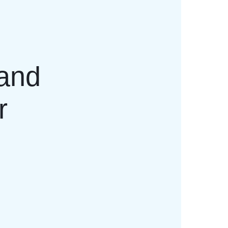
 and
r